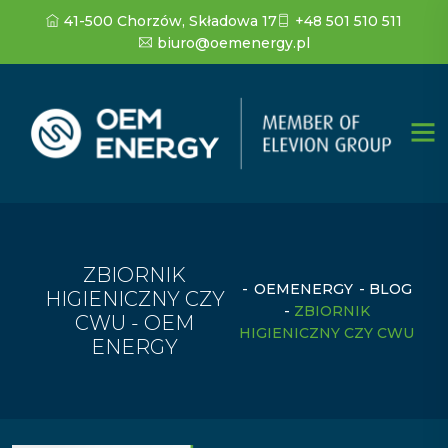
41-500 Chorzów, Składowa 17
+48 501 510 511
biuro@oemenergy.pl
ZBIORNIK
-
OEMENERGY
-
BLOG
HIGIENICZNY CZY
-
ZBIORNIK
CWU - OEM
HIGIENICZNY CZY CWU
ENERGY