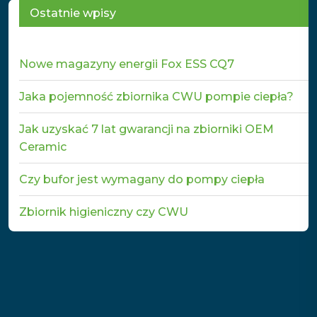
Ostatnie wpisy
Nowe magazyny energii Fox ESS CQ7
Jaka pojemność zbiornika CWU pompie ciepła?
Jak uzyskać 7 lat gwarancji na zbiorniki OEM
Ceramic
Czy bufor jest wymagany do pompy ciepła
Zbiornik higieniczny czy CWU