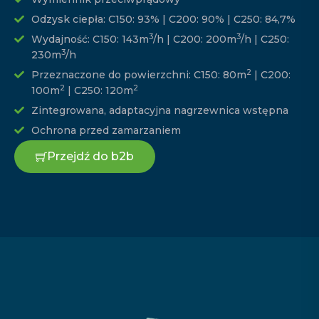
Odzysk ciepła: C150: 93% | C200: 90% | C250: 84,7%
3
3
Wydajność: C150: 143m
/h | C200: 200m
/h | C250:
3
230m
/h
2
Przeznaczone do powierzchni: C150: 80m
| C200:
2
2
100m
| C250: 120m
Zintegrowana, adaptacyjna nagrzewnica wstępna
Ochrona przed zamarzaniem
Przejdź do b2b