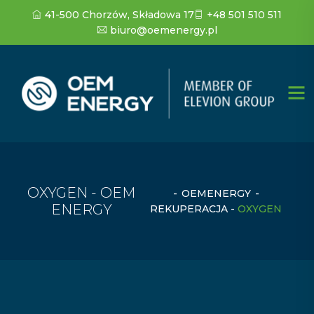
41-500 Chorzów, Składowa 17
+48 501 510 511
biuro@oemenergy.pl
OXYGEN - OEM
-
OEMENERGY
-
ENERGY
REKUPERACJA
-
OXYGEN