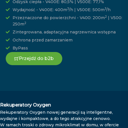
Odzysk ciepła - V400E: 80,5% | V500E: 77,1%
3
3
Wydajność - V400E: 400m
/h | V500E: 500m
/h
2
Przeznaczone do powierzchni - V400: 200m
| V500:
2
250m
Zintegrowana, adaptacyjna nagrzewnica wstępna
Ochrona przed zamarzaniem
ByPass
Przejdź do b2b
Rekuperatory Oxygen
Rekuperatory Oxygen nowej generacji są inteligentne,
wydajne i kompaktowe, a do tego atrakcyjne cenowo.
W ramach troski o zdrowy mikroklimat w domu, w ofercie