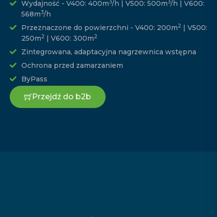
3
3
Wydajność - V400: 400m
/h | V500: 500m
/h | V600:
3
568m
/h
2
Przeznaczone do powierzchni - V400: 200m
| V500:
2
2
250m
| V600: 300m
Zintegrowana, adaptacyjna nagrzewnica wstępna
Ochrona przed zamarzaniem
ByPass
Przejdź do b2b