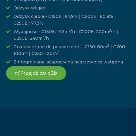
Odzysk wilgoci
Odzysk ciepła - C150E : 87,9% | C200E : 80,8% |
C250E : 77,3%
3
3
Wydajność - C150E: 143m
/h | C200E: 200m
/h |
3
C250E: 240m
/h
2
Przeznaczone do powierzchni - C150: 80m
| C200:
2
2
100m
| C250: 120m
Zintegrowana, adaptacyjna nagrzewnica wstępna
Przejdź do b2b