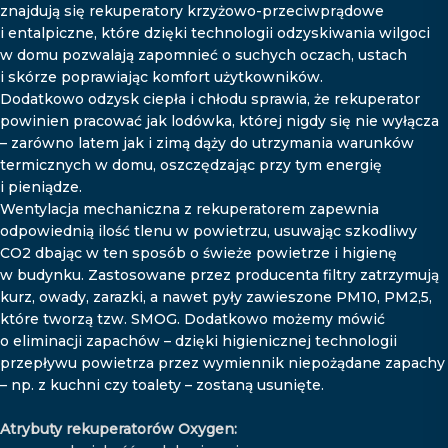
znajdują się rekuperatory krzyżowo-przeciwprądowe
i entalpiczne, które dzięki technologii odzyskiwania wilgoci
w domu pozwalają zapomnieć o suchych oczach, ustach
i skórze poprawiając komfort użytkowników.
Dodatkowo odzysk ciepła i chłodu sprawia, że rekuperator
powinien pracować jak lodówka, której nigdy się nie wyłącza
– zarówno latem jak i zimą dąży do utrzymania warunków
termicznych w domu, oszczędzając przy tym energię
i pieniądze.
Wentylacja mechaniczna z rekuperatorem zapewnia
odpowiednią ilość tlenu w powietrzu, usuwając szkodliwy
CO2 dbając w ten sposób o świeże powietrze i higienę
w budynku. Zastosowane przez producenta filtry zatrzymują
kurz, owady, zarazki, a nawet pyły zawieszone PM10, PM2,5,
które tworzą tzw. SMOG. Dodatkowo możemy mówić
o eliminacji zapachów – dzięki higienicznej technologii
przepływu powietrza przez wymiennik niepożądane zapachy
– np. z kuchni czy toalety – zostaną usunięte.
Atrybuty rekuperatorów Oxygen: