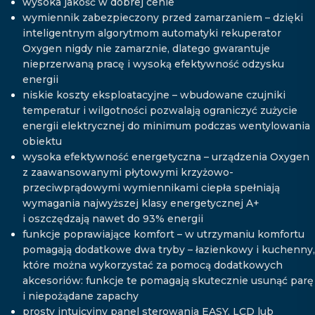
wysoka jakość w dobrej cenie
wymiennik zabezpieczony przed zamarzaniem – dzięki
inteligentnym algorytmom automatyki rekuperator
Oxygen nigdy nie zamarznie, dlatego gwarantuje
nieprzerwaną pracę i wysoką efektywność odzysku
energii
niskie koszty eksploatacyjne – wbudowane czujniki
temperatur i wilgotności pozwalają ograniczyć zużycie
energii elektrycznej do minimum podczas wentylowania
obiektu
wysoka efektywność energetyczna – urządzenia Oxygen
z zaawansowanymi płytowymi krzyżowo-
przeciwprądowymi wymiennikami ciepła spełniają
wymagania najwyższej klasy energetycznej A+
i oszczędzają nawet do 93% energii
funkcje poprawiające komfort – w utrzymaniu komfortu
pomagają dodatkowe dwa tryby – łazienkowy i kuchenny,
które można wykorzystać za pomocą dodatkowych
akcesoriów: funkcje te pomagają skutecznie usunąć parę
i niepożądane zapachy
prosty intuicyjny panel sterowania EASY, LCD lub