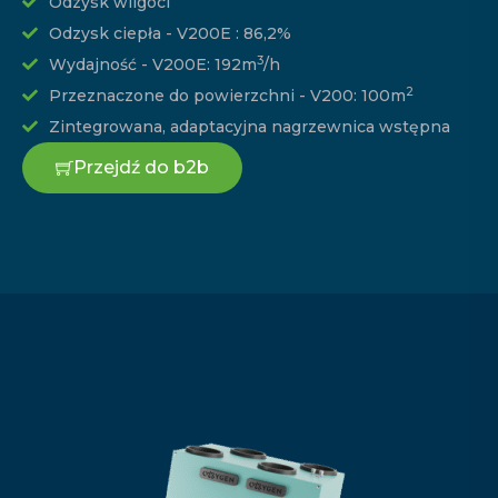
Odzysk wilgoci
Odzysk ciepła - V200E : 86,2%
3
Wydajność - V200E: 192m
/h
2
Przeznaczone do powierzchni - V200: 100m
Zintegrowana, adaptacyjna nagrzewnica wstępna
Przejdź do b2b